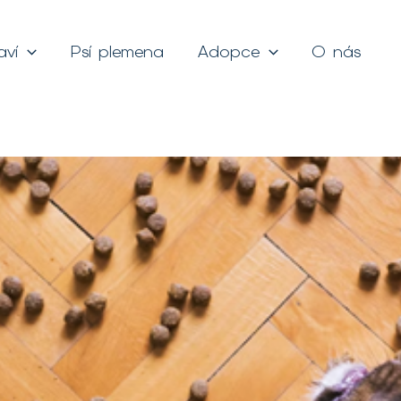
aví
Psí plemena
Adopce
O nás