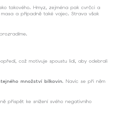
 jako takového. Hmyz, zejména pak cvrčci a
 masa a případně také vajec. Strava však
prozradíme.
ředí, což motivuje spoustu lidí, aby odebrali
ejného množství bílkovin
. Navíc se při něm
ě přispět ke snížení svého negativního