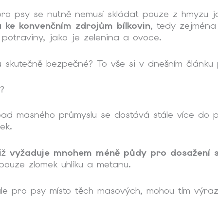
a pro psy se nutně nemusí skládat pouze z hmyzu
va ke konvenčním zdrojům bílkovin
, tedy zejména
potraviny, jako je zelenina a ovoce.
 skutečně bezpečné? To vše si v dnešním článku 
í?
d masného průmyslu se dostává stále více do pop
sek.
tiž
vyžaduje mnohem méně půdy pro dosažení st
 pouze zlomek uhlíku a metanu.
le pro psy
místo těch masových, mohou tím výrazn