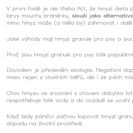
V první řadě je ale třeba říct, že hmyzí diet
larvy mouchy bráněnky,
slouží jako alternati
mimo hmyz může (a měla by) zahrnovat i další 
Jaké výhody mají
hmyzí granule pro psy
a jsou
Proč jsou
hmyzí granule pro psy
tolik populárn
Důvodem je především ekologie. Negativní dopa
maso nejen z vlastních talířů, ale i ze psích mi
Chov hmyzu ve srovnání s chovem dobytka to
nespotřebuje tolik vody a do ovzduší se uvolní
Když tedy páníčci začnou kupovat
hmyzí granu
dopadu na životní prostředí.