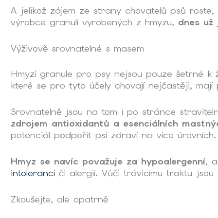
A jelikož zájem ze strany chovatelů psů roste,
výrobce granulí vyrobených z hmyzu,
dnes už 
Výživově srovnatelné s masem
Hmyzí granule pro psy
nejsou pouze šetrné k ž
které se pro tyto účely chovají nejčastěji, maj
Srovnatelně jsou na tom i po stránce straviteln
zdrojem antioxidantů a esenciálních mastnýc
potenciál podpořit psí zdraví na více úrovních.
Hmyz se navíc považuje za hypoalergenní
, 
intolerancí
či alergií. Vůči trávicímu traktu jso
Zkoušejte, ale opatrně