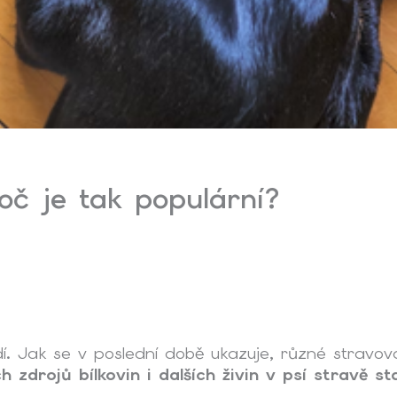
oč je tak populární?
dí. Jak se v poslední době ukazuje, různé stravova
h zdrojů bílkovin i dalších živin v psí stravě s