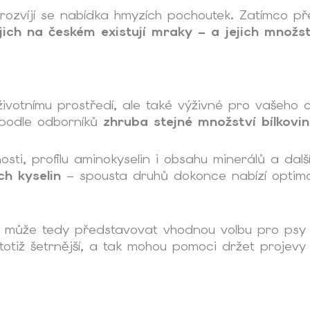
 rozvíjí se nabídka hmyzích pochoutek. Zatímco př
jich na českém existují mraky – a jejich množs
ivotnímu prostředí, ale také výživné pro vašeho 
í podle odborníků
zhruba stejné množství bílkovi
osti, profilu aminokyselin i obsahu minerálů a dalš
h kyselin
– spousta druhů dokonce nabízí optim
a může tedy představovat vhodnou volbu pro psy i 
u totiž šetrnější, a tak mohou pomoci držet projevy