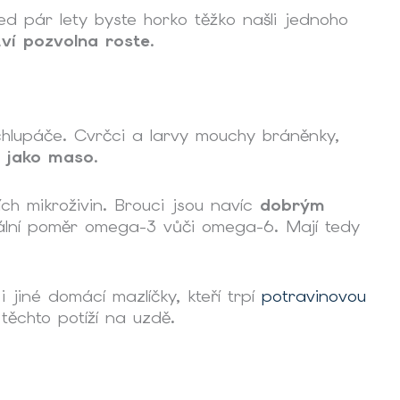
ed pár lety byste horko těžko našli jednoho
tví pozvolna roste
.
chlupáče. Cvrčci a larvy mouchy bráněnky,
n jako maso
.
ích mikroživin. Brouci jsou navíc
dobrým
ální poměr omega-3 vůči omega-6. Mají tedy
jiné domácí mazlíčky, kteří trpí
potravinovou
 těchto potíží na uzdě.