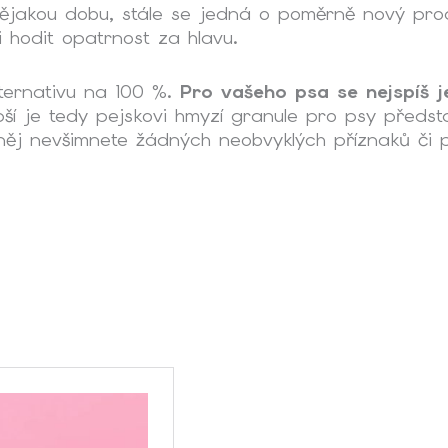
ějakou dobu, stále se jedná o poměrně nový pro
i hodit opatrnost za hlavu.
lternativu na 100 %.
Pro vašeho psa se nejspíš 
ší
je tedy pejskovi
hmyzí granule pro psy
předsta
 u něj nevšimnete žádných neobvyklých příznaků či