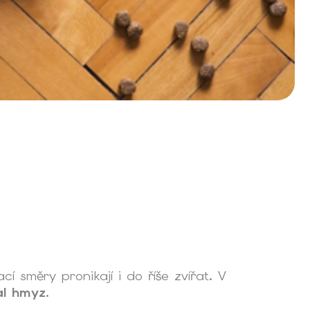
cí směry pronikají i do říše zvířat. V
tal hmyz
.