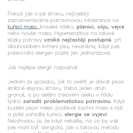
Pokud jde o psí stravu, nejčastěji
zaznamenáváme potravinovou intolerance na
kuřecí maso,
kravské mléko,
pšenici, sóju, vejce
nebo hovězí maso. Hypersenzitiva na takové
složky potravy
vzniká nejčastěji postupně
, při
dlouhodobém krmení psa, nevznikne, když pes
potenciální alergen pozře jen jednorázově.
Jak nejlépe alergii rozpoznat
Jedním ze způsobů, jak to ověřit je dávat psovi
striktně stejnou stravu, třeba jeden druh
granulí, a po delším časovém úseku v řádu
týdnů
zařadit problematickou potravinu
. Když
budete psovi měsíc podávat kachní maso s rýží
a poté zařadíte kuřecí,
alergie se vyjeví
.
Nevýhodou je, že když netušíte, na co by váš
pes mohl být alergický, jde o takovou metodu