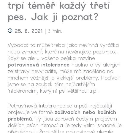
trpí téměř každý třetí
pes. Jak ji poznat?
25. 8. 2021
| 3 min.
Vypadat to může třeba jako nevinná vyrážka
nebo zvracení, kterému nevěnujete pozornost.
Když se ale u vašeho pejska rozvine
potravinová intolerance
naplno a vy alergen
ze stravy nevyřadíte, může mít zaděláno na
mnohem vážnější a vleklejší problémy. Podívali
jsme se na zoubek těm nejčastějším
intolerancím, kterými psi většinou trpí.
Potravinová intolerance se u psů nejčastěji
projevuje ve formě
zažívacích nebo kožních
problémů
. Ty jsou zároveň častým projevem
dalších psích nemocí a je tedy velmi snadné je
přehlédnout. Špatně lze potravinové alergie