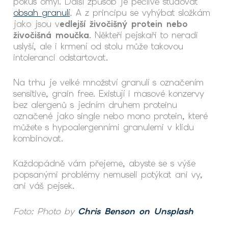
pokus omyl. Další způsob je pečlivě studovat
obsah granulí
.
A z principu se vyhýbat složkám
jako jsou v
edlejší živočišný protein nebo
živočišná moučka
. Někteří pejskaři to neradi
uslyší, ale i krmení od stolu může takovou
intoleranci odstartovat.
Na trhu je velké množství granulí s označením
sensitive, grain free. Existují i masové konzervy
bez alergenů s jedním druhem proteinu
označené jako single nebo mono protein, které
můžete s hypoalergenními granulemi v klidu
kombinovat.
Každopádně vám přejeme, abyste se s výše
popsanými problémy nemuseli potýkat ani vy,
ani váš pejsek.
Foto: Photo by
Chris Benson on Unsplash