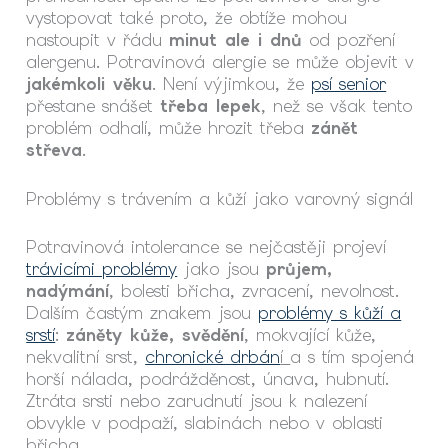
vystopovat také proto, že obtíže mohou
nastoupit v řádu
minut ale i dnů
od pozření
alergenu. Potravinová alergie se může objevit v
jakémkoli věku
. Není výjimkou, že
psí senior
přestane snášet
třeba lepek
, než se však tento
problém odhalí, může hrozit třeba
zánět
střeva
.
Problémy s trávením a kůží jako varovný signál
Potravinová intolerance se nejčastěji projeví
trávicími problémy
jako jsou
průjem,
nadýmání
, bolesti břicha, zvracení, nevolnost.
Dalším častým znakem jsou
problémy s kůží a
srstí
:
záněty kůže, svědění
, mokvající kůže,
nekvalitní srst,
chronické drbán
í
a s tím spojená
horší nálada, podrážděnost, únava, hubnutí.
Ztráta srsti nebo zarudnutí jsou k nalezení
obvykle v podpaží, slabinách nebo v oblasti
břicha.