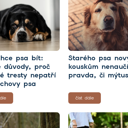
hce psa bít:
Starého psa no
 důvody, proč
kouskům nenaučí
ké tresty nepatří
pravda, či mýtu
ýchovy psa
ále
číst dále