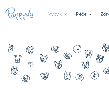
Přeskočit
na
Výcvik
Péče
Zdr
obsah