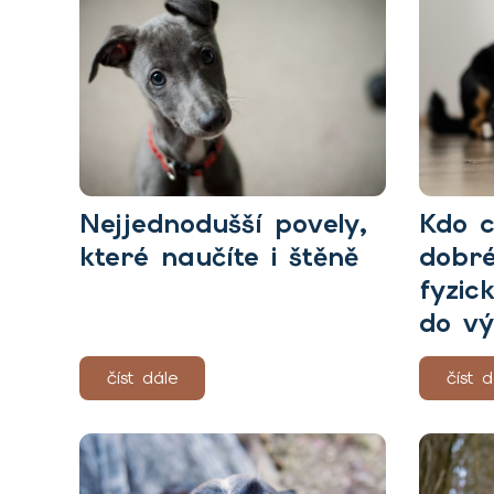
Nejjednodušší povely,
Kdo c
které naučíte i štěně
dobré
fyzic
do v
číst dále
číst d