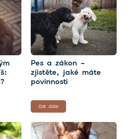
vým
Pes a zákon –
š:
zjistěte, jaké máte
s?
povinnosti
číst dále