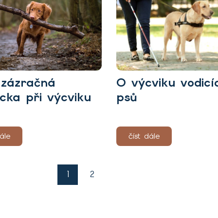
: zázračná
O výcviku vodicí
ka při výcviku
psů
ále
číst dále
1
2