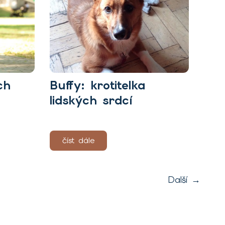
ch
Buffy: krotitelka
lidských srdcí
číst dále
Další
→