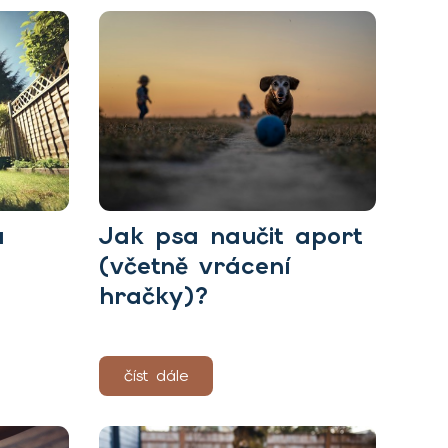
a
Jak psa naučit aport
(včetně vrácení
hračky)?
číst dále