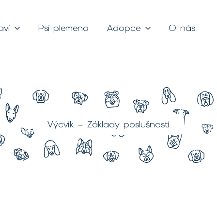
aví
Psí plemena
Adopce
O nás
Výcvik – Základy poslušnosti