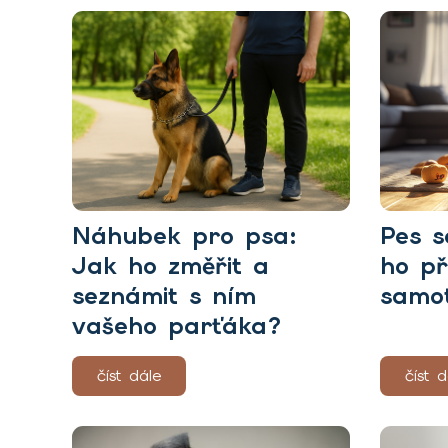
Náhubek pro psa:
Pes 
Jak ho změřit a
ho př
seznámit s ním
samot
vašeho parťáka?
číst dále
číst d