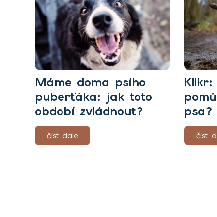
Máme doma psího
Klikr
puberťáka: jak toto
pomůc
období zvládnout?
psa?
číst dále
číst d