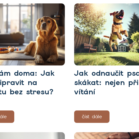
sám doma: Jak
Jak odnaučit ps
ipravit na
skákat: nejen při
u bez stresu?
vítání
ále
číst dále