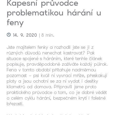
Kapesní průvodce
problematikou hárání u
feny
14. 9. 2020
| 8 min.
Jste majitelem fenky a rozhodli jste se ji z
různých důvodů nenechat kastrovat? Pak
situace spojené s háráním, které tenhle článek
popisuje, pravděpodobně zažíváte každý půlrok.
Fena v tomto období přitahuje nadměrnou
pozornost – psi kvůli ní vyvrací mříže, přeskakují
ploty a jsou ochotni se za ní vydat i desítky
kilometrů od domova. Připravili jsme proto
praktického průvodce o tom, co je dobré vědět
o celém cyklu hárání, bezpečném krytí i falešné
březosti.