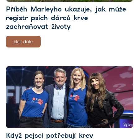
Příběh Marleyho ukazuje, jak může
registr psích dárců krve
zachraňovat životy
číst dále
Když pejsci potřebují krev