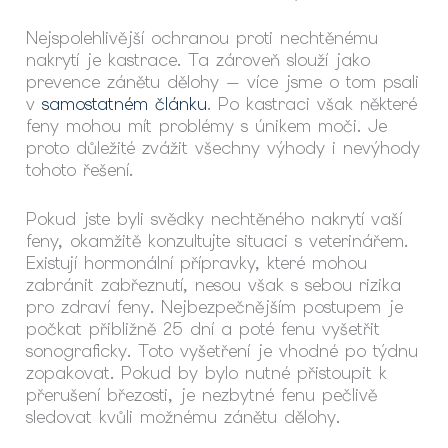
Nejspolehlivější ochranou proti nechtěnému
nakrytí je kastrace. Ta zároveň slouží jako
prevence zánětu dělohy — více jsme o tom psali
v
samostatném článku
. Po kastraci však některé
feny mohou mít problémy s únikem moči. Je
proto důležité zvážit všechny výhody i nevýhody
tohoto řešení.
Pokud jste byli svědky nechtěného nakrytí vaší
feny, okamžitě konzultujte situaci s veterinářem.
Existují hormonální přípravky, které mohou
zabránit zabřeznutí, nesou však s sebou rizika
pro zdraví feny. Nejbezpečnějším postupem je
počkat přibližně 25 dní a poté fenu vyšetřit
sonograficky. Toto vyšetření je vhodné po týdnu
zopakovat. Pokud by bylo nutné přistoupit k
přerušení březosti, je nezbytné fenu pečlivě
sledovat kvůli možnému zánětu dělohy.