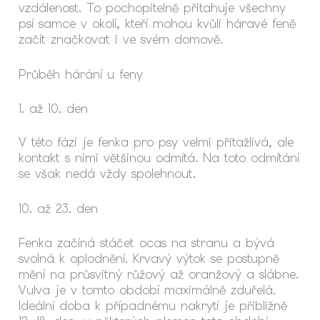
vzdálenost. To pochopitelně přitahuje všechny
psí samce v okolí, kteří mohou kvůli háravé feně
začít značkovat i ve svém domově.
Průběh hárání u feny
1. až 10. den
V této fázi je fenka pro psy velmi přitažlivá, ale
kontakt s nimi většinou odmítá. Na toto odmítání
se však nedá vždy spolehnout.
10. až 23. den
Fenka začíná stáčet ocas na stranu a bývá
svolná k oplodnění. Krvavý výtok se postupně
mění na průsvitný růžový až oranžový a slábne.
Vulva je v tomto období maximálně zduřelá.
Ideální doba k případnému nakrytí je přibližně