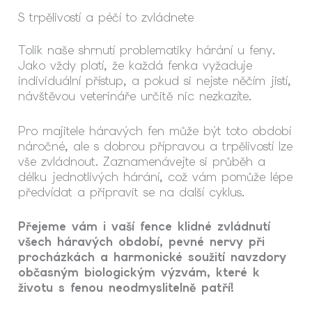
S trpělivostí a péčí to zvládnete
Tolik naše shrnutí problematiky hárání u feny.
Jako vždy platí, že každá fenka vyžaduje
individuální přístup, a pokud si nejste něčím jistí,
návštěvou veterináře určitě nic nezkazíte.
Pro majitele háravých fen může být toto období
náročné, ale s dobrou přípravou a trpělivostí lze
vše zvládnout. Zaznamenávejte si průběh a
délku jednotlivých hárání, což vám pomůže lépe
předvídat a připravit se na další cyklus.
Přejeme vám i vaší fence klidné zvládnutí
všech háravých období, pevné nervy při
procházkách a harmonické soužití navzdory
občasným biologickým výzvám, které k
životu s fenou neodmyslitelně patří!