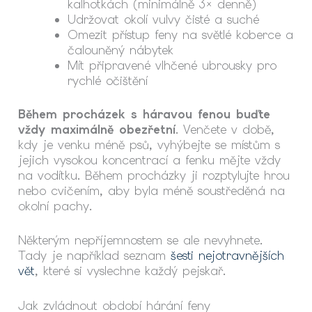
kalhotkách (minimálně 3× denně)
Udržovat okolí vulvy čisté a suché
Omezit přístup feny na světlé koberce a
čalouněný nábytek
Mít připravené vlhčené ubrousky pro
rychlé očištění
Během procházek s háravou fenou buďte
vždy maximálně obezřetní
. Venčete v době,
kdy je venku méně psů, vyhýbejte se místům s
jejich vysokou koncentrací a fenku mějte vždy
na vodítku. Během procházky ji rozptylujte hrou
nebo cvičením, aby byla méně soustředěná na
okolní pachy.
Některým nepříjemnostem se ale nevyhnete.
Tady je například seznam
šesti nejotravnějších
vět
, které si vyslechne každý pejskař.
Jak zvládnout období hárání feny