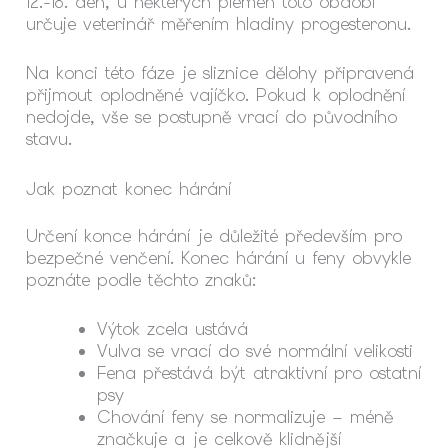
12.-18. den, u některých plemen toto období
určuje veterinář měřením hladiny progesteronu.
Na konci této fáze je sliznice dělohy připravená
přijmout oplodněné vajíčko. Pokud k oplodnění
nedojde, vše se postupně vrací do původního
stavu.
Jak poznat konec hárání
Určení konce hárání je důležité především pro
bezpečné venčení. Konec hárání u feny obvykle
poznáte podle těchto znaků:
Výtok zcela ustává
Vulva se vrací do své normální velikosti
Fena přestává být atraktivní pro ostatní
psy
Chování feny se normalizuje – méně
značkuje a je celkově klidnější