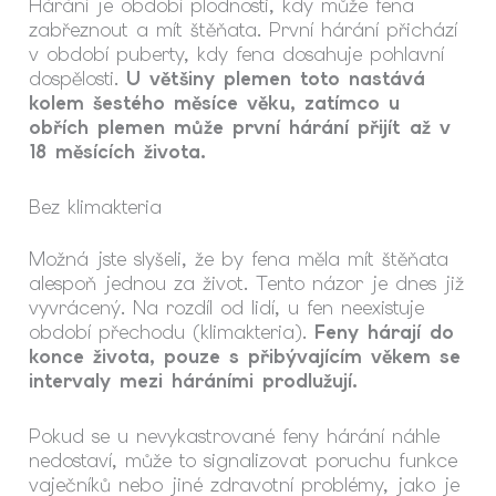
Hárání je období plodnosti, kdy může fena
zabřeznout a mít štěňata. První hárání přichází
v období puberty, kdy fena dosahuje pohlavní
dospělosti.
U většiny plemen toto nastává
kolem šestého měsíce věku, zatímco u
obřích plemen může první hárání přijít až v
18 měsících života.
Bez klimakteria
Možná jste slyšeli, že by fena měla mít štěňata
alespoň jednou za život. Tento názor je dnes již
vyvrácený. Na rozdíl od lidí, u fen neexistuje
období přechodu (klimakteria).
Feny hárají do
konce života, pouze s přibývajícím věkem se
intervaly mezi háráními prodlužují.
Pokud se u nevykastrované feny hárání náhle
nedostaví, může to signalizovat poruchu funkce
vaječníků nebo jiné zdravotní problémy, jako je