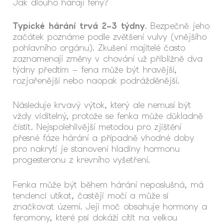
Jak dlouho hárají feny?
Typické hárání trvá 2–3 týdny
. Bezpečně jeho
začátek poznáme podle zvětšení vulvy (vnějšího
pohlavního orgánu). Zkušení majitelé často
zaznamenají změny v chování už přibližně dva
týdny předtím – fena může být hravější,
rozjařenější nebo naopak podrážděnější.
Následuje krvavý výtok, který ale nemusí být
vždy viditelný, protože se fenka může důkladně
čistit. Nejspolehlivější metodou pro zjištění
přesné fáze hárání a případně vhodné doby
pro nakrytí je stanovení hladiny hormonu
progesteronu z krevního vyšetření.
Fenka může být během hárání neposlušná, má
tendenci utíkat, častěji močí a může si
značkovat území. Její moč obsahuje hormony a
feromony, které psi dokáží cítit na velkou