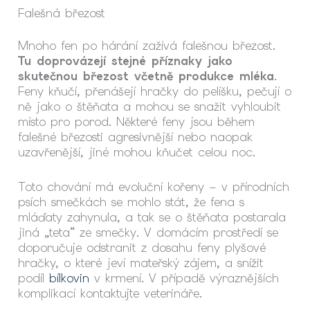
Falešná březost
Mnoho fen po hárání zažívá falešnou březost.
Tu doprovázejí stejné příznaky jako
skutečnou březost včetně produkce mléka
.
Feny kňučí, přenášejí hračky do pelíšku, pečují o
ně jako o štěňata a mohou se snažit vyhloubit
místo pro porod. Některé feny jsou během
falešné březosti agresivnější nebo naopak
uzavřenější, jiné mohou kňučet celou noc.
Toto chování má evoluční kořeny – v přírodních
psích smečkách se mohlo stát, že fena s
mláďaty zahynula, a tak se o štěňata postarala
jiná „teta“ ze smečky. V domácím prostředí se
doporučuje odstranit z dosahu feny plyšové
hračky, o které jeví mateřský zájem, a snížit
podíl
bílkovin
v krmení. V případě výraznějších
komplikací kontaktujte veterináře.