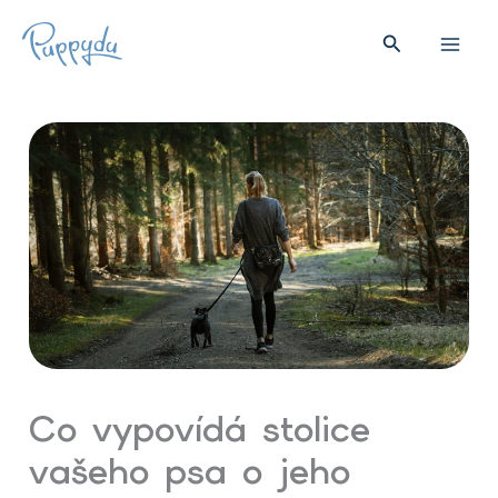
Přeskočit
na
Hledat
obsah
Co vypovídá stolice
vašeho psa o jeho