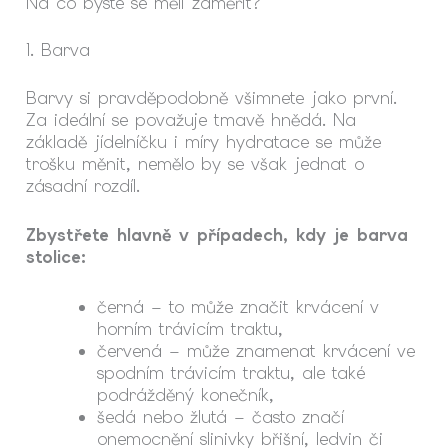
Na co byste se měli zaměřit?
1. Barva
Barvy si pravděpodobně všimnete jako první.
Za ideální se považuje tmavě hnědá. Na
základě jídelníčku i míry hydratace se může
trošku měnit, nemělo by se však jednat o
zásadní rozdíl.
Zbystřete hlavně v případech, kdy je barva
stolice:
černá – to může značit krvácení v
horním trávicím traktu,
červená – může znamenat krvácení ve
spodním trávicím traktu, ale také
podrážděný konečník,
šedá nebo žlutá – často značí
onemocnění slinivky břišní, ledvin či