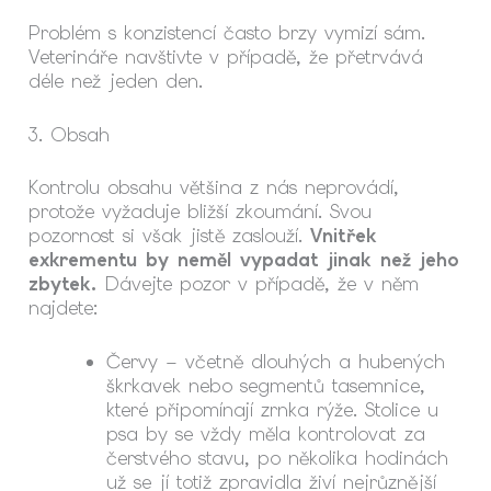
Problém s konzistencí často brzy vymizí sám.
Veterináře navštivte v případě, že přetrvává
déle než jeden den.
3. Obsah
Kontrolu obsahu většina z nás neprovádí,
protože vyžaduje bližší zkoumání. Svou
pozornost si však jistě zaslouží.
Vnitřek
exkrementu by neměl vypadat jinak než jeho
zbytek.
Dávejte pozor v případě, že v něm
najdete:
Červy – včetně dlouhých a hubených
škrkavek nebo segmentů tasemnice,
které připomínají zrnka rýže. Stolice u
psa by se vždy měla kontrolovat za
čerstvého stavu, po několika hodinách
už se jí totiž zpravidla živí nejrůznější