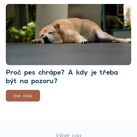
Proč pes chrápe? A kdy je třeba
být na pozoru?
číst dále
Výběr psa