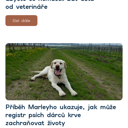
od veterináře
číst dále
Příběh Marleyho ukazuje, jak může
registr psích dárců krve
zachraňovat životy