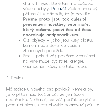
druhy hmyzu, které tam na začátku
vůbec nebyly.
Paraziti
však mohou být
přítomni i v případě, že je nevidíte.
Přesně proto jsou tak důležité
preventivní návštěvy veterináře,
který vašemu psovi čas od času
naordinuje antiparazitikum.
Cizí objekty – jako jsou kusy plastu,
kamení nebo dokonce vašich
ztracených ponožek.
Srst – pokud váš pes žere vlastní srst,
na vině může být stres, alergie,
onemocnění kůže, ale také nuda.
4. Povlak
Má stolice u vašeho psa povlak? Neměla by,
jeho přítomnost totiž značí, že je něco v
nepořádku. Nejčastěji se váš parťák potýká s
produkcí hlenu, která obvykle doprovází průjem