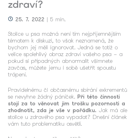
zdraví?
25. 7. 2022
| 5 min.
Stolice u psa možná není tím nejpříjemnějším
tématem k diskuzi, to však neznamená, že
bychom jej měli ignorovat. Jedná se totiž o
velice spolehlivý obraz zdraví vašeho psa – a
pokud si případných abnormalit všimnete
zavčas, můžete jemu i sobě ušetřit spoustu
trápení.
Pravidelnému či občasnému sbírání exkrementů
se nevyhne žádný páníček.
Při této činnosti
stojí za to věnovat jim trošku pozornosti a
zhodnotit, zda je vše v pořádku.
Jak má ale
stolice u zdravého psa vypadat? Dnešní článek
vám tuto problematiku osvětlí.