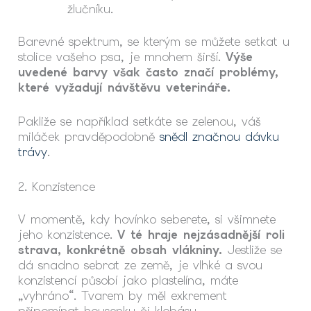
žlučníku.
Barevné spektrum, se kterým se můžete setkat u
stolice vašeho psa, je mnohem širší.
Výše
uvedené barvy však často značí problémy,
které vyžadují návštěvu veterináře.
Pakliže se například setkáte se zelenou, váš
miláček pravděpodobně
snědl značnou dávku
trávy
.
2. Konzistence
V momentě, kdy hovínko seberete, si všimnete
jeho konzistence.
V té hraje nejzásadnější roli
strava, konkrétně obsah vlákniny.
Jestliže se
dá snadno sebrat ze země, je vlhké a svou
konzistencí působí jako plastelína, máte
„vyhráno“. Tvarem by měl exkrement