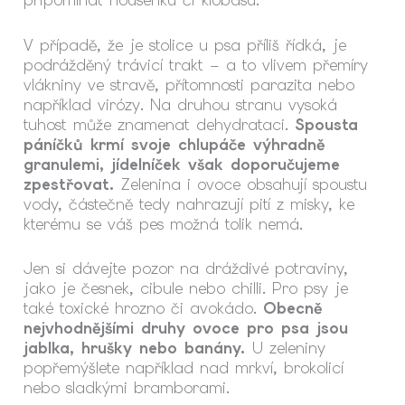
připomínat housenku či klobásu.
V případě, že je stolice u psa příliš řídká, je
podrážděný trávicí trakt – a to vlivem přemíry
vlákniny ve stravě, přítomnosti parazita nebo
například virózy. Na druhou stranu vysoká
tuhost může znamenat dehydrataci.
Spousta
páníčků krmí svoje chlupáče výhradně
granulemi, jídelníček však doporučujeme
zpestřovat.
Zelenina i ovoce obsahují spoustu
vody, částečně tedy nahrazují pití z misky, ke
kterému se váš pes možná tolik nemá.
Jen si dávejte pozor na dráždivé potraviny,
jako je česnek, cibule nebo chilli. Pro psy je
také toxické hrozno či avokádo.
Obecně
nejvhodnějšími druhy ovoce pro psa jsou
jablka, hrušky nebo banány.
U zeleniny
popřemýšlete například nad mrkví, brokolicí
nebo sladkými bramborami.