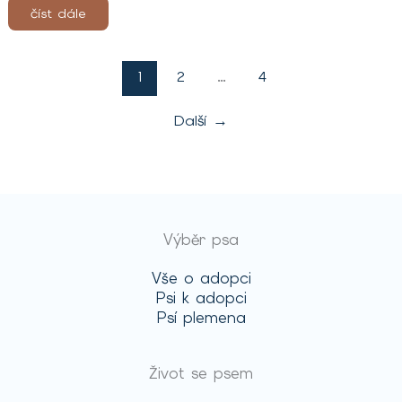
číst dále
1
2
…
4
Další
→
Výběr psa
Vše o adopci
Psi k adopci
Psí plemena
Život se psem