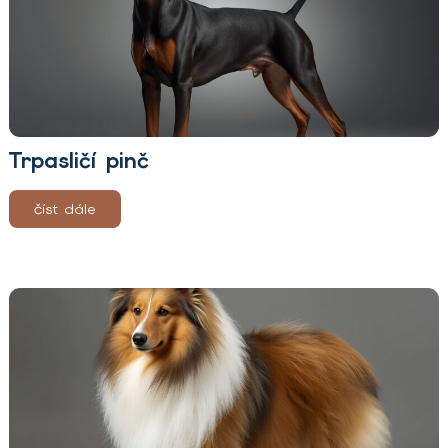
Trpasličí pinč
číst dále