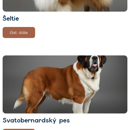
Šeltie
číst dále
Svatobernardský pes