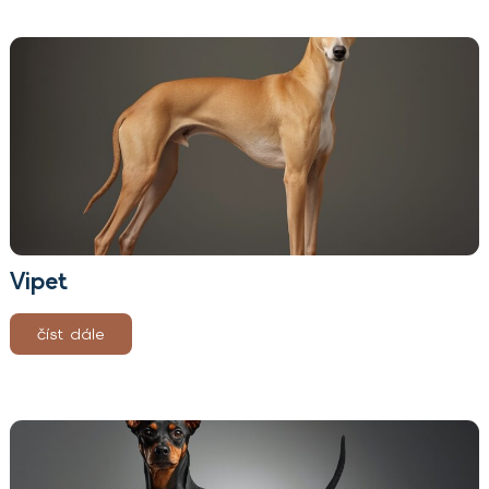
Vipet
číst dále