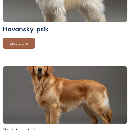
Havanský psík
číst dále