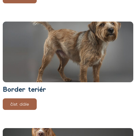
Border teriér
číst dále