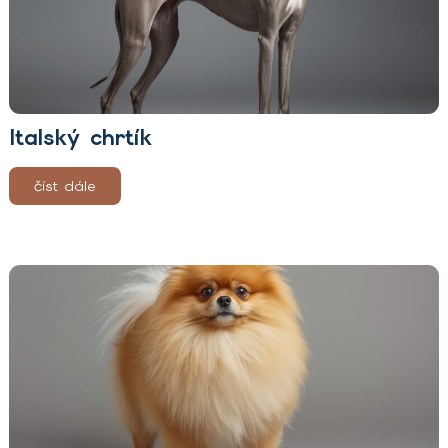
Italský chrtík
číst dále