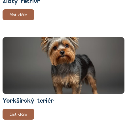
Zlatý retrívr
číst dále
Yorkšírský teriér
číst dále