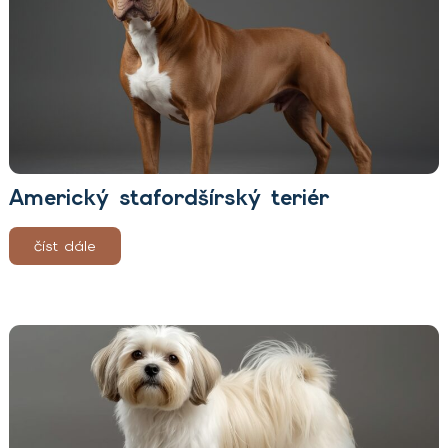
Americký stafordšírský teriér
číst dále