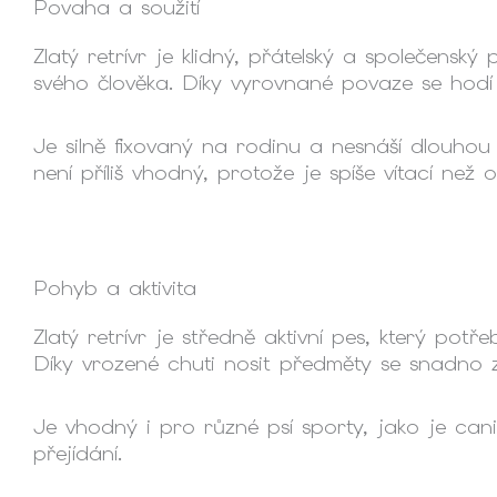
Povaha a soužití
Zlatý retrívr je klidný, přátelský a společensk
svého člověka. Díky vyrovnané povaze se hodí 
Je silně fixovaný na rodinu a nesnáší dlouhou s
není příliš vhodný, protože je spíše vítací než o
Pohyb a aktivita
Zlatý retrívr je středně aktivní pes, který po
Díky vrozené chuti nosit předměty se snadno
Je vhodný i pro různé psí sporty, jako je ca
přejídání.