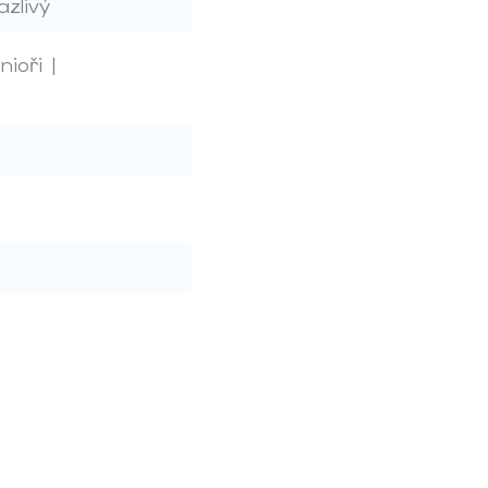
azlivý
nioři |