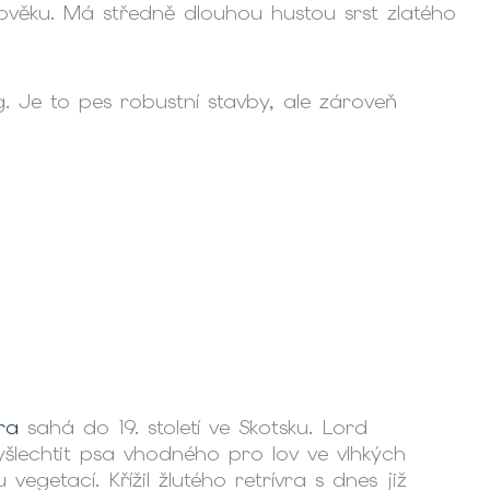
lověku. Má středně dlouhou hustou srst zlatého
 Je to pes robustní stavby, ale zároveň
ra
sahá do 19. století ve Skotsku. Lord
šlechtit psa vhodného pro lov ve vlhkých
egetací. Křížil žlutého retrívra s dnes již