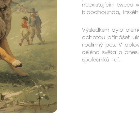
neexistujícím tweed
bloodhounda, irskéh
Výsledkem bylo pleme
ochotou přinášet ulo
rodinný pes. V polovi
celého světa a dnes j
společníků lidí.