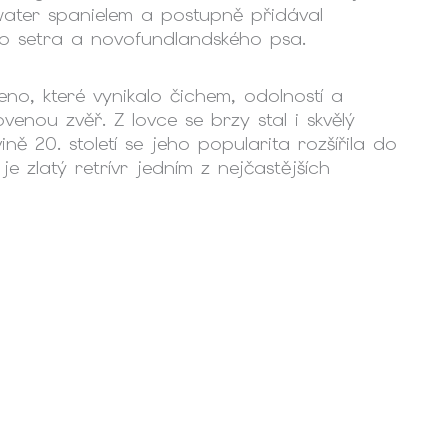
 water spanielem a postupně přidával
o setra a novofundlandského psa.
no, které vynikalo čichem, odolností a
venou zvěř. Z lovce se brzy stal i skvělý
ně 20. století se jeho popularita rozšířila do
e zlatý retrívr jedním z nejčastějších