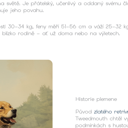
a světě. Je přátelský, učenlivý a oddaný svému č
huje jeho povahu.
sti 30–34 kg, feny měří 51–56 cm a váží 25–32 kg.
je blízko rodině – ať už doma nebo na výletech.
Historie plemene
Původ
zlatého retrív
Tweedmouth chtěl vy
podmínkách s hustou v