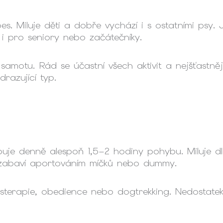
ý pes. Miluje děti a dobře vychází i s ostatními psy
i pro seniory nebo začátečníky.
amotu. Rád se účastní všech aktivit a nejšťastnějš
drazující typ.
třebuje denně alespoň 1,5–2 hodiny pohybu. Miluje 
 zabaví aportováním míčků nebo dummy.
nisterapie, obedience nebo dogtrekking. Nedostat