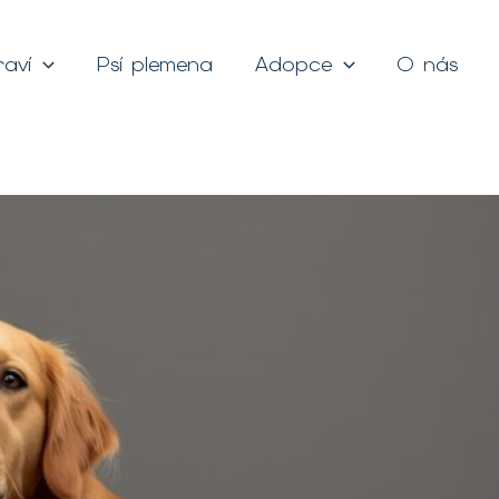
raví
Psí plemena
Adopce
O nás