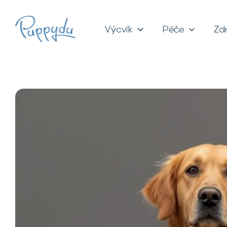
Přeskočit
na
Výcvik
Péče
Zd
obsah