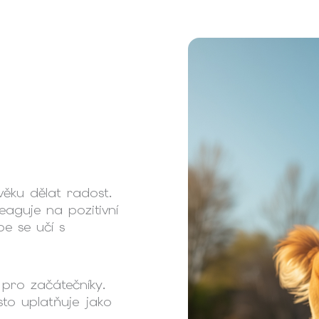
ověku dělat radost.
aguje na pozitivní
pe se učí s
pro začátečníky.
sto uplatňuje jako