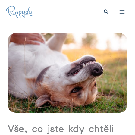
Přeskočit
na
Hledat
obsah
Vše, co jste kdy chtěli