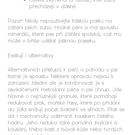
přecházejí v dásně
Pozor! Nikdy nepoužívejte lidskou pastu na
čištění psích zubů. Hodně pění a má spoustu
minerálů, které pes při čištění spolyká, což mu
může v břiše udělat pěknou paseku.
Existují i alternativy
Alternativních přístupů k péči o pohodu v psí
tlamě je spoustu. Některé opravdu nejsou k
zahození. Ideální ale je kombinovat je s
osvědčenými metodami péče o psí chrup. Jde
hlavně o nejrůznější granule, které pomáhají
redukovat plak, mořské řasy, které po přidání
do jídla snižují počet bakterií ve slinách. Plak se
dá i mechanicky odstranit kouskem čistého
hadru. Jeho redukci také pomáhá žvýkání a
kousání, třeba kostí z bůvolí kůže nebo tvrdých