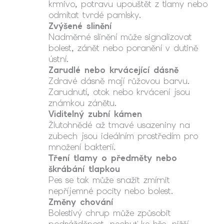
krmivo, potravu upouštět z tlamy nebo
odmítat tvrdé pamlsky.
Zvýšené slinění
Nadměrné slinění může signalizovat
bolest, zánět nebo poranění v dutině
ústní.
Zarudlé nebo krvácející dásně
Zdravé dásně mají růžovou barvu.
Zarudnutí, otok nebo krvácení jsou
známkou zánětu.
Viditelný zubní kámen
Žlutohnědé až tmavé usazeniny na
zubech jsou ideálním prostředím pro
množení bakterií.
Tření tlamy o předměty nebo
škrábání tlapkou
Pes se tak může snažit zmírnit
nepříjemné pocity nebo bolest.
Změny chování
Bolestivý chrup může způsobit
podrážděnost, nechuť ke hře, nižší