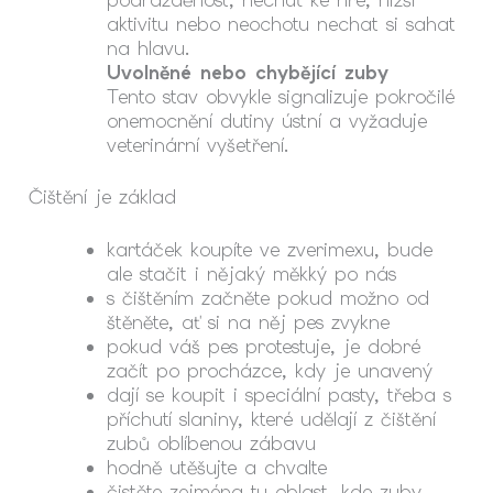
aktivitu nebo neochotu nechat si sahat
na hlavu.
Uvolněné nebo chybějící zuby
Tento stav obvykle signalizuje pokročilé
onemocnění dutiny ústní a vyžaduje
veterinární vyšetření.
Čištění je základ
kartáček koupíte ve zverimexu, bude
ale stačit i nějaký měkký po nás
s čištěním začněte pokud možno od
štěněte, ať si na něj pes zvykne
pokud váš pes protestuje, je dobré
začít po procházce, kdy je unavený
dají se koupit i speciální pasty, třeba s
příchutí slaniny, které udělají z čištění
zubů oblíbenou zábavu
hodně utěšujte a chvalte
čistěte zejména tu oblast, kde zuby