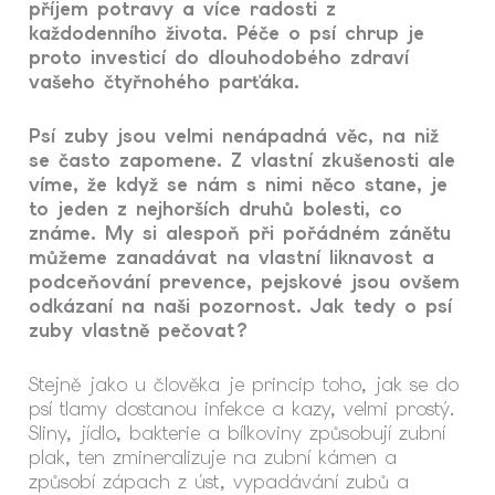
příjem potravy a více radosti z
každodenního života. Péče o psí chrup je
proto investicí do dlouhodobého zdraví
vašeho čtyřnohého parťáka.
Psí zuby jsou velmi nenápadná věc, na niž
se často zapomene. Z vlastní zkušenosti ale
víme, že když se nám s nimi něco stane, je
to jeden z nejhorších druhů bolesti, co
známe. My si alespoň při pořádném zánětu
můžeme zanadávat na vlastní liknavost a
podceňování prevence, pejskové jsou ovšem
odkázaní na naši pozornost. Jak tedy o psí
zuby vlastně pečovat?
Stejně jako u člověka je princip toho, jak se do
psí tlamy dostanou infekce a kazy, velmi prostý.
Sliny, jídlo, bakterie a bílkoviny způsobují zubní
plak, ten zmineralizuje na zubní kámen a
způsobí zápach z úst, vypadávání zubů a