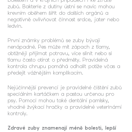
bolestem a v krajních případech i ke ztrátě
zubů. Bakterie z dutiny ústní se navíc mohou
krevním oběhem šířit do dalších orgánů a
negativně ovlivňovat činnost srdce, jater nebo
ledvin.
První známky problémů se zuby bývají
nenápadné. Pes může mít zápach z tlamy,
obtížněji přijímat potravu, více slinit nebo si
tlamu často otírat o předměty. Pravidelná
kontrola chrupu pomáhá odhalit potíže včas a
předejít vážnějším komplikacím.
Nejúčinnější prevencí je pravidelné čištění zubů
speciálním kartáčkem a pastou určenou pro
psy. Pomoci mohou také dentální pamlsky,
vhodné žvýkací hračky a pravidelné veterinární
kontroly.
Zdravé zuby znamenají méně bolesti, lepší