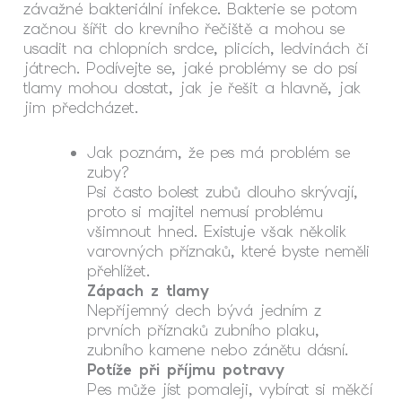
závažné bakteriální infekce. Bakterie se potom
začnou šířit do krevního řečiště a mohou se
usadit na chlopních srdce, plicích, ledvinách či
játrech. Podívejte se, jaké problémy se do psí
tlamy mohou dostat, jak je řešit a hlavně, jak
jim předcházet.
Jak poznám, že pes má problém se
zuby?
Psi často bolest zubů dlouho skrývají,
proto si majitel nemusí problému
všimnout hned. Existuje však několik
varovných příznaků, které byste neměli
přehlížet.
Zápach z tlamy
Nepříjemný dech bývá jedním z
prvních příznaků zubního plaku,
zubního kamene nebo zánětu dásní.
Potíže při příjmu potravy
Pes může jíst pomaleji, vybírat si měkčí