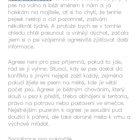
pes na volno a běží směrem k nám a já
halekám na majitele, ať si ho chytí, že tenhle
pejsek nestojí o cizí pozornost, zažívám
několikrát týdně. A protože bych se v tomhle
ohledu chtěl posunout a volněji dýchat, začala
jsem si o psí vzájemné agresivitě zjišťovat další
informace.
Agrese není pro psa příjemná, pokud to jde,
rád se jí vyhne. Situaci, kdy se pes dostal do
konfliktu s jinými nejspíš zažil každý, zejména
pokud žijete se psem na místě, kde je větší
počet psů. Agrese je běžným chováním, který
slouží u psa k přežití, třeba obhájení si teritoria,
právo na potravu nebo postavení ve smečce.
Nejsilnějším puzením k agresi je sexuální pud
sloužící k páření, ale také obraně místa k vrhu a
výchově mláďat.
Socializace pro pokročilé