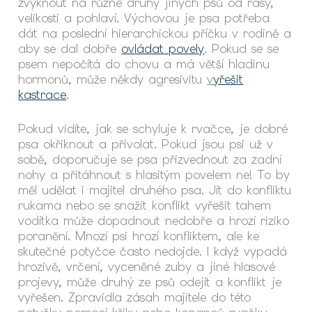
zvyknout na různé druhy jiných psů od rasy,
velikosti a pohlaví. Výchovou je psa potřeba
dát na poslední hierarchickou příčku v rodině a
aby se dal dobře
ovládat povely
. Pokud se se
psem nepočítá do chovu a má větší hladinu
hormonů, může někdy agresivitu
v
yřešit
kastrace
.
Pokud vidíte, jak se schyluje k rvačce, je dobré
psa okřiknout a přivolat. Pokud jsou psi už v
sobě, doporučuje se psa přizvednout za zadní
nohy a přitáhnout s hlasitým povelem ne! To by
měl udělat i majitel druhého psa. Jít do konfliktu
rukama nebo se snažit konflikt vyřešit tahem
vodítka může dopadnout nedobře a hrozí riziko
poranění. Mnozí psi hrozí konfliktem, ale ke
skutečné potyčce často nedojde. I když vypadá
hrozivě, vrčení, vyceněné zuby a jiné hlasové
projevy, může druhý ze psů odejít a konflikt je
vyřešen. Zpravidla zásah majitele do této