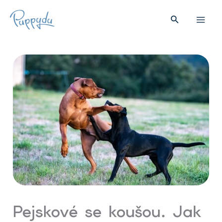
Přeskočit
na
Hledat
obsah
Pejskové se koušou. Jak