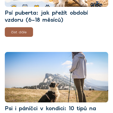
Psí puberta: jak přežít období
vzdoru (6–18 měsíců)
číst dále
Psi i páníčci v kondici: 10 tipů na