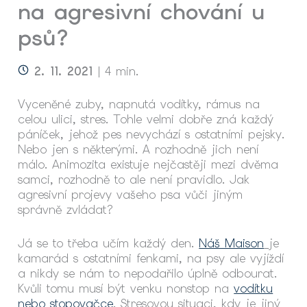
na agresivní chování u
psů?
2. 11. 2021
| 4 min.
Vyceněné zuby, napnutá vodítky, rámus na
celou ulici, stres. Tohle velmi dobře zná každý
páníček, jehož pes nevychází s ostatními pejsky.
Nebo jen s některými. A rozhodně jich není
málo. Animozita existuje nejčastěji mezi dvěma
samci, rozhodně to ale není pravidlo. Jak
agresivní projevy vašeho psa vůči jiným
správně zvládat?
Já se to třeba učím každý den.
Náš Maison
je
kamarád s ostatními fenkami, na psy ale vyjíždí
a nikdy se nám to nepodařilo úplně odbourat.
Kvůli tomu musí být venku nonstop na
vodítku
nebo stopovačce
. Stresovou situaci, kdy je jiný