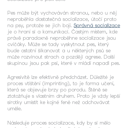
Pes může být vychováván stranou, nebo u něj
neproběhla dostatečná socializace, útočí proto
na psy, protože se jich bojí.
Správná socializace
je o hraní si a komunikaci. Častým místem, kde
právě paradoxně neproběhne socializace jsou
cvičáky. Může se tady vyskytnout pes, který
bude ostatní šikanovat a u některých psů se
může rozvinout strach a později agrese. Další
skupinou jsou pak psi, které v mládí napadl pes.
Agresivitě lze efektivně předcházet. Důležité je
proces vtištění (imprinting), to je forma učení,
která se objevuje brzy po porodu. Štěně se
ztotožňuje s vlastním druhem. Proto je vždy lepší
sirotky umístit ke kojné feně než odchovávat
uměle.
Následuje proces socializace, kdy by si mělo