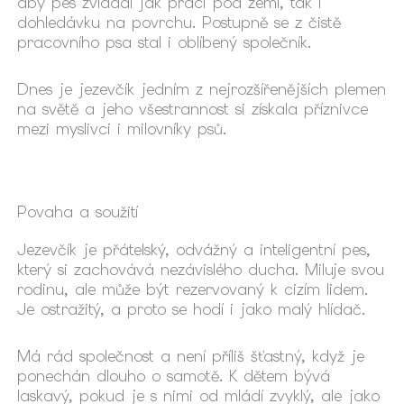
aby pes zvládal jak práci pod zemí, tak i
dohledávku na povrchu. Postupně se z čistě
pracovního psa stal i oblíbený společník.
Dnes je jezevčík jedním z nejrozšířenějších plemen
na světě a jeho všestrannost si získala příznivce
mezi myslivci i milovníky psů.
Povaha a soužití
Jezevčík je přátelský, odvážný a inteligentní pes,
který si zachovává nezávislého ducha. Miluje svou
rodinu, ale může být rezervovaný k cizím lidem.
Je ostražitý, a proto se hodí i jako malý hlídač.
Má rád společnost a není příliš šťastný, když je
ponechán dlouho o samotě. K dětem bývá
laskavý, pokud je s nimi od mládí zvyklý, ale jako