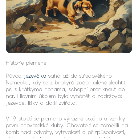
Historie plemene
Původ
jezevčíka
sahá až do středověkého
Německa, kdy se z brakýřů začali cíleně šlechtit
psi s krátkýma nohama, schopní proniknout do
nor. Hlavním úkolem bylo vyhánět a zadržovat
jezevce, lišky a další zvířata.
V 19. století se plemeno výrazně ustálilo a vznikly
první chovatelské kluby. Chovatelé se zaměřili na
kombinaci odvahy, vytrvalosti a přizpůsobivosti,