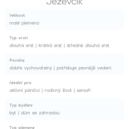
Jezevčík
Velikost
malé plemeno
Typ srsti
dlouhá srst | krátká srst | středně dlouhá srst
Povaha
dobře vychovatelný | potřebuje pevnější vedení
Ideální pro
aktivní páníčci | rodinný život | senioři
Typ bydlení
byt | dům se zahradou
Typ plemene