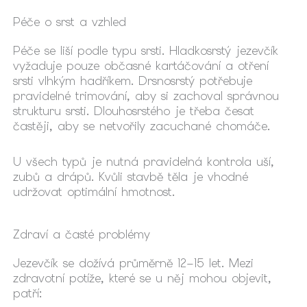
Péče o srst a vzhled
Péče se liší podle typu srsti. Hladkosrstý jezevčík
vyžaduje pouze občasné kartáčování a otření
srsti vlhkým hadříkem. Drsnosrstý potřebuje
pravidelné trimování, aby si zachoval správnou
strukturu srsti. Dlouhosrstého je třeba česat
častěji, aby se netvořily zacuchané chomáče.
U všech typů je nutná pravidelná kontrola uší,
zubů a drápů. Kvůli stavbě těla je vhodné
udržovat optimální hmotnost.
Zdraví a časté problémy
Jezevčík se dožívá průměrně 12–15 let. Mezi
zdravotní potíže, které se u něj mohou objevit,
patří: