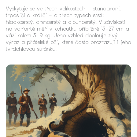
Vyskytuje se ve třech velikostech – standardní,
trpasličí a králičí – a třech typech srsti:
hladkosrstý, drsnosrstý a dlouhosrstý. V závislosti
na variantě měří v kohoutku přibližně 13–27 cm a
váží kolem 3–9 kg. Jeho vzhled doplňuje živý
výraz a přátelské oči, které často prozrazují i jeho
tvrdohlavou stránku.