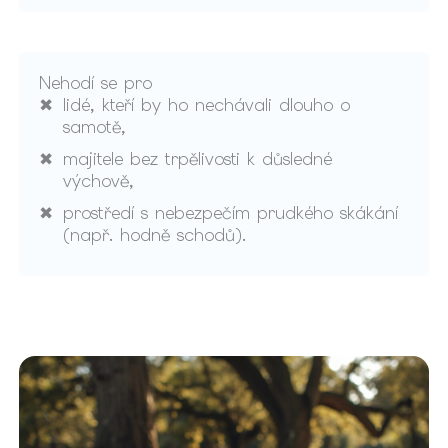
Nehodí se pro
lidé, kteří by ho nechávali dlouho o
samotě,
majitele bez trpělivosti k důsledné
výchově,
prostředí s nebezpečím prudkého skákání
(např. hodně schodů).