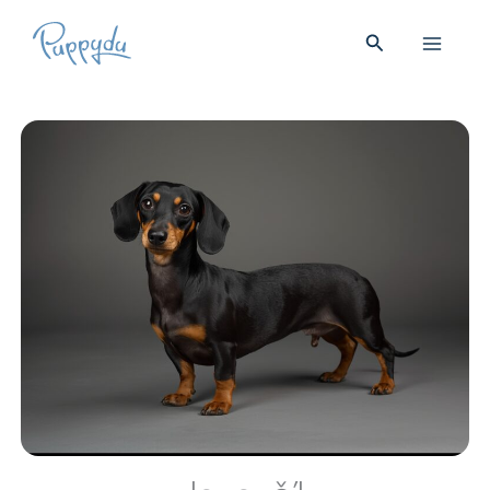
Přeskočit
na
Hledat
obsah