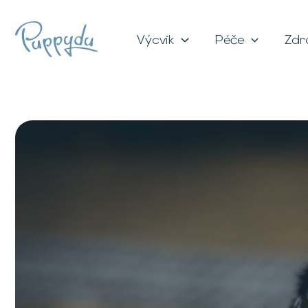
Přeskočit
na
Výcvik
Péče
Zdr
obsah