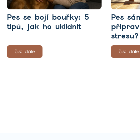
Pes se bojí bouřky: 5
Pes sá
tipů, jak ho uklidnit
připrav
stresu?
číst dále
číst dále