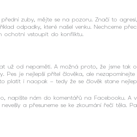
 přední zuby, mějte se na pozoru. Značí to agresi,
klad odpadky, které našel venku. Nechceme přece
h ochotni vstoupit do konfliktu.
vat už od nepaměti. A možná proto, že jsme tak oc
. Pes je nejlepší přítel člověka, ale nezapomíne
o platit i naopak – tedy že se člověk stane nejlep
o, napište nám do komentářů na Facebooku. A v led
 nevešly a přesuneme se ke zkoumání řeči těla. Pa