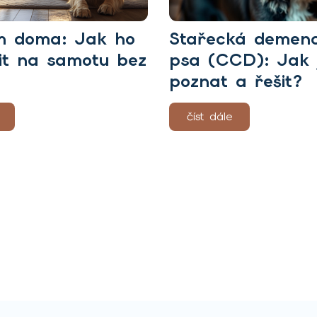
m doma: Jak ho
Stařecká demen
it na samotu bez
psa (CCD): Jak j
poznat a řešit?
číst dále