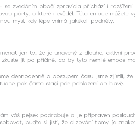
 se zvedáním obočí zpravidla přichází i rozšíření 
ovou párty, o které nevěděl. Této emoce můžete vy
ou mysl, kdy lépe vnímá jakékoli podněty.
enat jen to, že je unavený z dlouhé, aktivní pro
 zkuste jít po příčině, co by tyto nemilé emoce m
e dennodenně a postupem času jsme zjistili, že h
ituace pak často stačí pár pohlazení po hlavě.
 vám váš pejsek podrobuje a je připraven poslouc
obovat, buďte si jisti, že olizování tlamy je znak