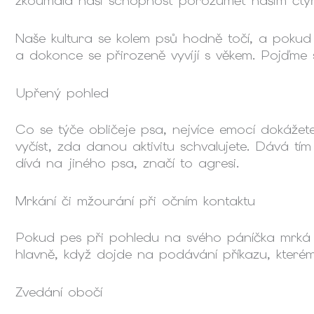
zkoumala naši schopnost porozumět našim čtyř
Naše kultura se kolem psů hodně točí, a pokud
a dokonce se přirozeně vyvíjí s věkem. Pojďme 
Upřený pohled
Co se týče obličeje psa, nejvíce emocí dokážete 
vyčíst, zda danou aktivitu schvalujete. Dává t
dívá na jiného psa, značí to agresi.
Mrkání či mžourání při očním kontaktu
Pokud pes při pohledu na svého páníčka mrká ne
hlavně, když dojde na podávání příkazu, kterém
Zvedání obočí