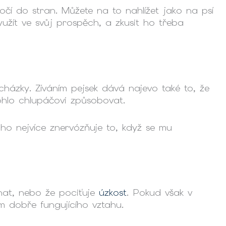
očí do stran. Můžete na to nahlížet jako na psí
užít ve svůj prospěch, a zkusit ho třeba
cházky. Zíváním pejsek dává najevo také to, že
ohlo chlupáčovi způsobovat.
o nejvíce znervózňuje to, když se mu
hat, nebo že pociťuje
úzkost
. Pokud však v
em dobře fungujícího vztahu.