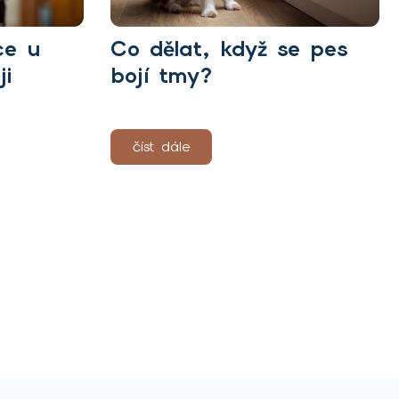
ce u
Co dělat, když se pes
i
bojí tmy?
číst dále