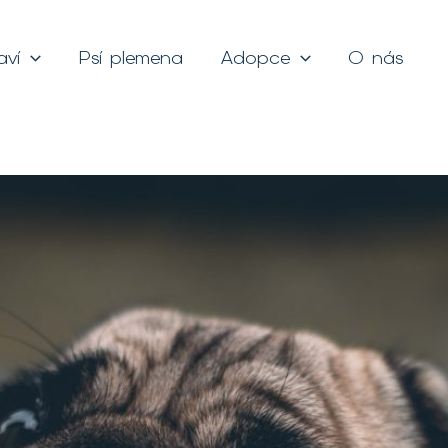
aví
Psí plemena
Adopce
O nás