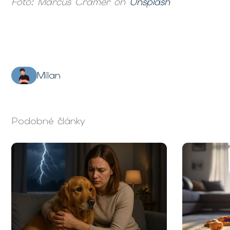
Foto: Marcus Cramer on
Unsplash
Milan
Podobné články