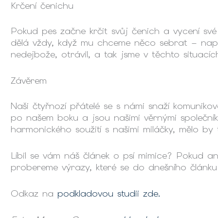
Krčení čenichu
Pokud pes začne krčit svůj čenich a vycení své
dělá vždy, když mu chceme něco sebrat – napří
nedejbože, otrávil, a tak jsme v těchto situacíc
Závěrem
Naši čtyřnozí přátelé se s námi snaží komuniko
po našem boku a jsou našimi věrnými společníky
harmonického soužití s našimi miláčky, mělo by t
Líbil se vám náš článek o psí mimice? Pokud an
probereme výrazy, které se do dnešního článku
Odkaz na
podkladovou studii zde.