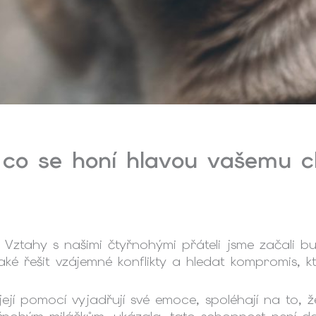
 co se honí hlavou vašemu c
Vztahy s našimi čtyřnohými přáteli jsme začali b
 také řešit vzájemné konflikty a hledat kompromis, 
její pomocí vyjadřují své emoce, spoléhají na to, 