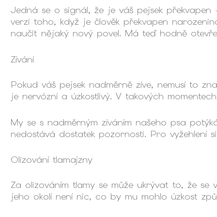
Jedná se o signál, že je váš pejsek překvapen –
verzi toho, když je člověk překvapen narozenin
naučit nějaký nový povel. Má teď hodně otevřen
Zívání
Pokud váš pejsek nadměrně zíve, nemusí to znam
je nervózní a úzkostlivý. V takových momentech
My se s nadměrným zíváním našeho psa potýkám
nedostává dostatek pozornosti. Pro vyžehlení s
Olizování tlamajzny
Za olizováním tlamy se může ukrývat to, že se
jeho okolí není nic, co by mu mohlo úzkost způs