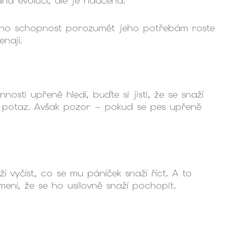
á evolucí, ale je naučená.
, jeho schopnost porozumět jeho potřebám roste
nají.
osti upřeně hledí, buďte si jisti, že se snaží
 v potaz. Avšak pozor – pokud se pes upřeně
 vyčíst, co se mu páníček snaží říct. A to
ení, že se ho usilovně snaží pochopit.