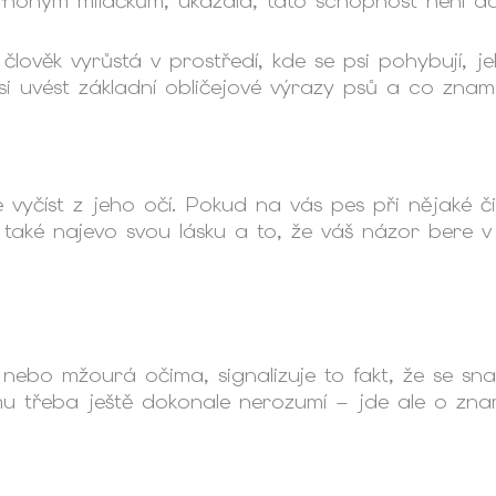
nohým miláčkům, ukázala, tato schopnost není dan
 člověk vyrůstá v prostředí, kde se psi pohybují
si uvést základní obličejové výrazy psů a co zname
vyčíst z jeho očí. Pokud na vás pes při nějaké činn
ím také najevo svou lásku a to, že váš názor bere
bo mžourá očima, signalizuje to fakt, že se snaží
u třeba ještě dokonale nerozumí – jde ale o znam