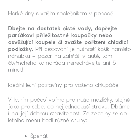
Horké dny s vaším společníkem v pohodě
Dbejte na dostatek čisté vody, dopřejte
parťákovi příležitostné koupačky nebo
osvěžující koupele či zvažte pořízení chladicí
podložky
. Při cestování je nutností košík namísto
náhubku – pozor na zahřátí v autě, tam
čtyřnohého kamaráda nenechávejte ani 5
minut!
Ideální letní potraviny pro vašeho chlupáče
V letním počasí volíme pro naše mazlíčky, stejně
jako pro sebe, co nejjednodušší stravu. Dbáme
i na její dobrou stravitelnost. Ze zeleniny se do
letního menu hodí různé druhy:
Špenát