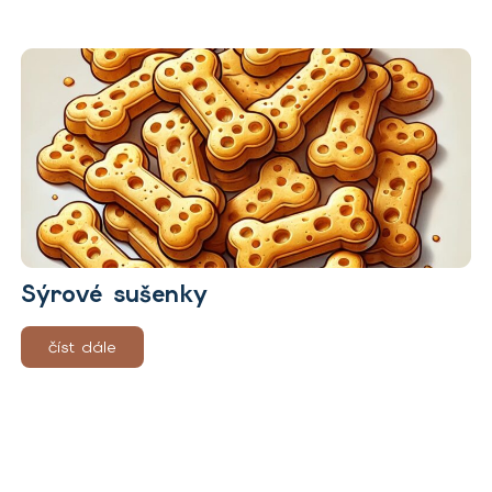
Sýrové sušenky
číst dále