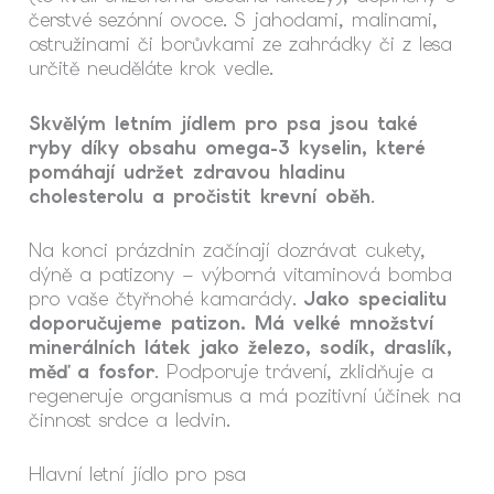
čerstvé sezónní ovoce. S jahodami, malinami,
ostružinami či borůvkami ze zahrádky či z lesa
určitě neuděláte krok vedle.
Skvělým letním jídlem pro psa jsou také
ryby díky obsahu omega-3 kyselin, které
pomáhají udržet zdravou hladinu
cholesterolu a pročistit krevní oběh
.
Na konci prázdnin začínají dozrávat cukety,
dýně a patizony – výborná vitaminová bomba
pro vaše čtyřnohé kamarády.
Jako specialitu
doporučujeme patizon. Má velké množství
minerálních látek jako železo, sodík, draslík,
měď a fosfor
. Podporuje trávení, zklidňuje a
regeneruje organismus a má pozitivní účinek na
činnost srdce a ledvin.
Hlavní letní jídlo pro psa