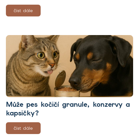
číst dále
Může pes kočičí granule, konzervy a
kapsičky?
číst dále