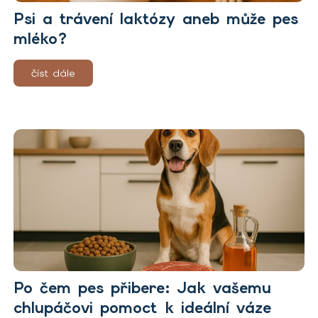
Psi a trávení laktózy aneb může pes
mléko?
číst dále
Po čem pes přibere: Jak vašemu
chlupáčovi pomoct k ideální váze