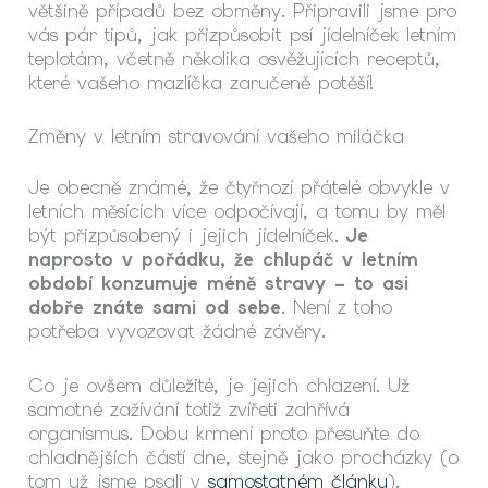
většině případů bez obměny. Připravili jsme pro
vás pár tipů, jak přizpůsobit psí jídelníček letním
teplotám, včetně několika osvěžujících receptů,
které vašeho mazlíčka zaručeně potěší!
Změny v letním stravování vašeho miláčka
Je obecně známé, že čtyřnozí přátelé obvykle v
letních měsících více odpočívají, a tomu by měl
být přizpůsobený i jejich jídelníček.
Je
naprosto v pořádku, že chlupáč v letním
období konzumuje méně stravy – to asi
dobře znáte sami od sebe
. Není z toho
potřeba vyvozovat žádné závěry.
Co je ovšem důležité, je jejich chlazení. Už
samotné zažívání totiž zvířeti zahřívá
organismus. Dobu krmení proto přesuňte do
chladnějších částí dne, stejně jako procházky (o
tom už jsme psali v
samostatném článku
).