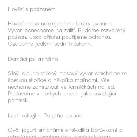
Hovězí s patizonem
Hovězí maso nakrájené na kostky uvaříme.
Vývar ponecháme na zalití. Přidáme rozvařený
patizon. Jako přílohu použijeme pohanku.
Ozdobíme jedlými sedmikráskami.
Domácí psí zmrzlina
Silný, dlouho tažený masový vývar smícháme se
špetkou skořice a několika malinami. Vše
necháme zamrznout ve formičkách na led.
Podáváme v horkých dnech jako osvěžující
pamlsek.
Letní koktejl – Psí piña colada
Ovčí jogurt smícháme s několika borůvkami a
ostružinami, trochou strouhaného kokosu,