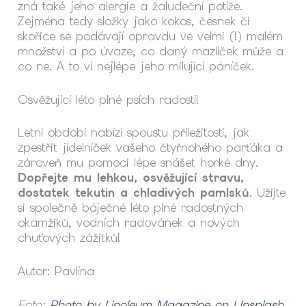
zná také jeho alergie a žaludeční potíže.
Zejména tedy složky jako kokos, česnek či
skořice se podávají opravdu ve velmi (!) malém
množství a po úvaze, co daný mazlíček může a
co ne. A to ví nejlépe jeho milující páníček.
Osvěžující léto plné psích radostí!
Letní období nabízí spoustu příležitostí, jak
zpestřit jídelníček vašeho čtyřnohého parťáka a
zároveň mu pomoci lépe snášet horké dny.
Dopřejte mu lehkou, osvěžující stravu,
dostatek tekutin a chladivých pamlsků
. Užijte
si společně báječné léto plné radostných
okamžiků, vodních radovánek a nových
chuťových zážitků!
Autor: Pavlína
Foto:
Photo by Linoleum Magazine on Unsplash