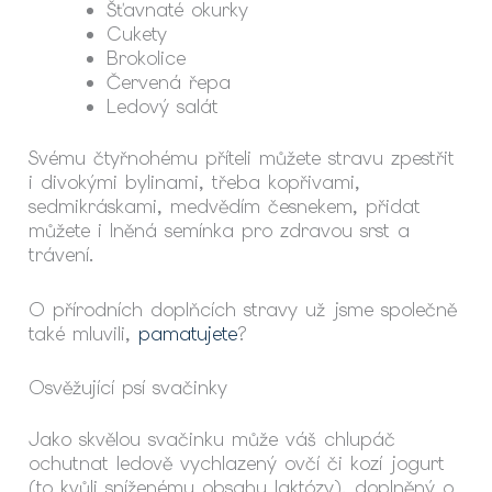
Šťavnaté okurky
Cukety
Brokolice
Červená řepa
Ledový salát
Svému čtyřnohému příteli můžete stravu zpestřit
i divokými bylinami, třeba kopřivami,
sedmikráskami, medvědím česnekem, přidat
můžete i lněná semínka pro zdravou srst a
trávení.
O přírodních doplňcích stravy už jsme společně
také mluvili,
pamatujete
?
Osvěžující psí svačinky
Jako skvělou svačinku může váš chlupáč
ochutnat ledově vychlazený ovčí či kozí jogurt
(to kvůli sníženému obsahu laktózy), doplněný o