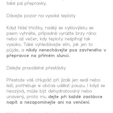
také psí přepravky.
Dávejte pozor na vysoké teploty
Když hlásí třicítky, raději se cyklovýletu se
psem vyhněte, případně vyražte brzy ráno
nebo až večer, kdy teploty nešplhají tak
vysoko. Také vyhledávejte stín, jak jen to
půjde, a
nikdy nenechávejte psa zavřeného v
přepravce na přímém slunci
.
Delejte pravidelné přestávky
Přestože váš chlupáč při jízdě jen sedí nebo
leží, potřebuje si občas udělat pauzu. I když se
neozývá, může být dehydratovaný nebo
unavený, proto mu
dejte při každé zastávce
napít a nezapomínejte ani na venčení
.