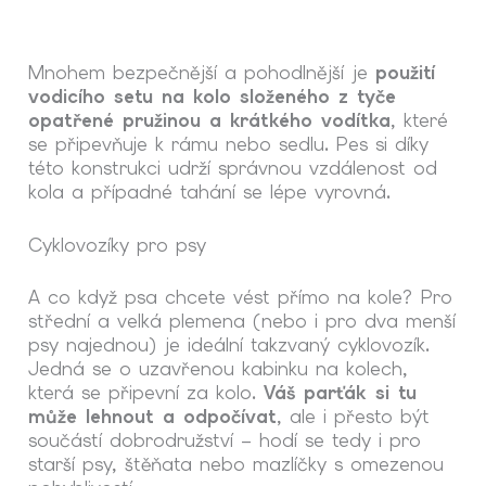
Mnohem bezpečnější a pohodlnější je
použití
vodicího setu na kolo složeného z tyče
opatřené pružinou a krátkého vodítka
, které
se připevňuje k rámu nebo sedlu. Pes si díky
této konstrukci udrží správnou vzdálenost od
kola a případné tahání se lépe vyrovná.
Cyklovozíky pro psy
A co když
psa
chcete vést přímo
na kole
? Pro
střední a velká plemena (nebo i pro dva menší
psy najednou) je ideální takzvaný cyklovozík.
Jedná se o uzavřenou kabinku na kolech,
která se připevní za kolo.
Váš parťák si tu
může lehnout a odpočívat
, ale i přesto být
součástí dobrodružství – hodí se tedy i pro
starší psy, štěňata nebo mazlíčky s omezenou