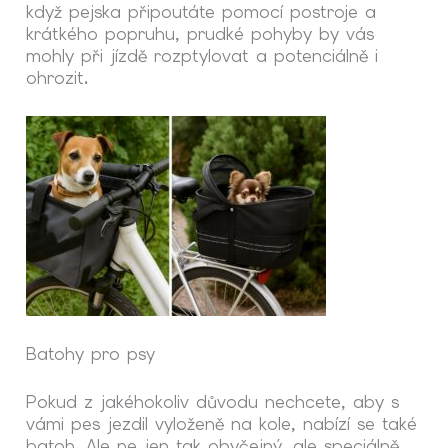
když pejska připoutáte pomocí postroje a
krátkého popruhu, prudké pohyby by vás
mohly při jízdě rozptylovat a potenciálně i
ohrozit.
Batohy pro psy
Pokud z jakéhokoliv důvodu nechcete, aby s
vámi
pes
jezdil vyloženě
na kole
, nabízí se také
batoh. Ale ne jen tak obyčejný, ale speciálně