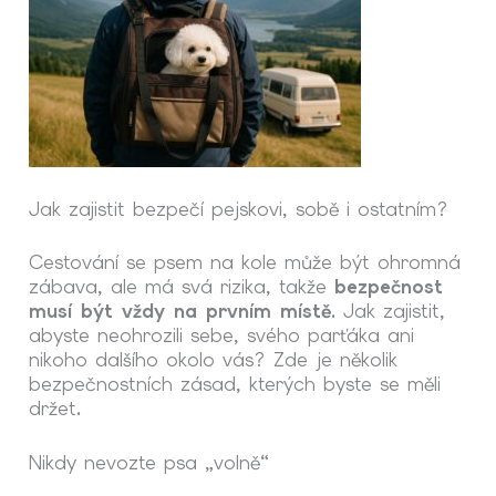
Jak zajistit bezpečí pejskovi, sobě i ostatním?
Cestování se
psem na kole
může být ohromná
zábava, ale má svá rizika, takže
bezpečnost
musí být vždy na prvním místě
. Jak zajistit,
abyste neohrozili sebe, svého parťáka ani
nikoho dalšího okolo vás? Zde je několik
bezpečnostních zásad, kterých byste se měli
držet.
Nikdy nevozte psa „volně“