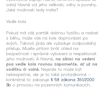
odvíjí hlavně od jeho velikosti, váhy a povahy.
Jaké možnosti tedy máte?
Vedle kola
Pokud má váš parťák dobrou fyzičku a radost
z běhu, může vás na kole doprovázet po
svých. Taková jízda ale vyžaduje zodpovědný
přístup. Musíte přitom brát ohled na
bezpečnost i správné vybavení a respektovat
jeho možnosti. A hlavně,
na silnici na vedení
psa vedle kola rovnou zapomeňte, ať už na
vodítku či volně
. Nejenže to může být
nebezpečné, ale je to také protizákonné –
konkrétně to zakazuje
§ 58 zákona 361/2000
Sb
o provozu na pozemních komunikacích.