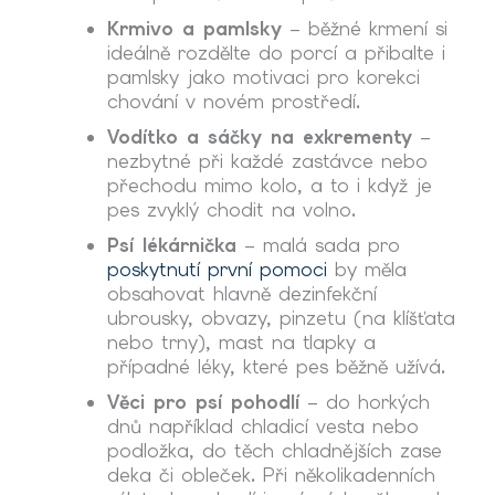
Krmivo a pamlsky
– běžné krmení si
ideálně rozdělte do porcí a přibalte i
pamlsky jako motivaci pro korekci
chování v novém prostředí.
Vodítko a sáčky na exkrementy
–
nezbytné při každé zastávce nebo
přechodu mimo kolo, a to i když je
pes zvyklý chodit na volno.
Psí lékárnička
– malá sada pro
poskytnutí první pomoci
by měla
obsahovat hlavně dezinfekční
ubrousky, obvazy, pinzetu (na klíšťata
nebo trny), mast na tlapky a
případné léky, které pes běžně užívá.
Věci pro psí pohodlí
– do horkých
dnů například chladicí vesta nebo
podložka, do těch chladnějších zase
deka či obleček. Při několikadenních