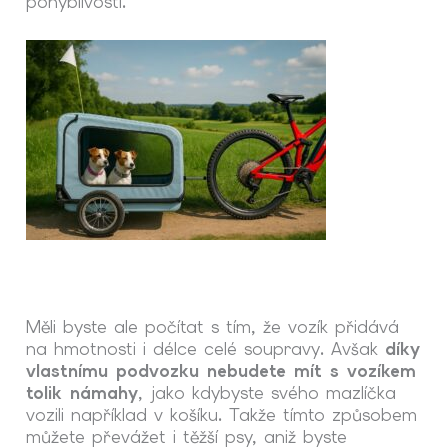
pohyblivostí.
Měli byste ale počítat s tím, že vozík přidává
na hmotnosti i délce celé soupravy. Avšak
díky
vlastnímu podvozku nebudete mít s vozíkem
tolik námahy
, jako kdybyste svého mazlíčka
vozili například v košíku. Takže tímto způsobem
můžete převážet i těžší psy, aniž byste