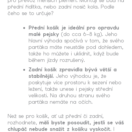
pro převoz menších plemen. Montují se buď na
přední řidítka, nebo zadní nosič kola. Podle
čeho se to určuje?
Přední košík je ideální pro opravdu
malé pejsky
(do cca 6–8 kg). Jeho
hlavní výhoda spočívá v tom, že svého
parťáka máte neustále pod dohledem,
takže ho můžete i uklidnit, když bude
během jízdy rozrušený.
Zadní košík zpravidla bývá větší a
stabilnější
. Jeho výhodou je, že
poskytuje více prostoru k sezení nebo
ležení, takže unese i pejsky střední
velikosti. Na druhou stranu svého
parťáka nemáte na očích.
Než se pro košík, ať už přední či zadní,
rozhodnete,
měli byste posoudit, jestli se váš
chlupáč nebude snažit z košíku vyskočit
. I