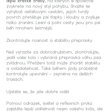
lepší krátké trasy
, na kterých si společně
zvyknete na nový styl pohybu. Snažte se
vyhýbat asfaltovým cestám, jejich tvrdý
povrch přetěžuje psí tlapky i klouby a zvyšuje
riziko zranění. Lesní a polní cesty jsou pro psí
běh mnohem šetrnější.
Zkontrolujte nosnost a stabilitu přepravky
Než vyrazíte za dobrodružstvím, zkontrolujte,
jestli vaše kolo i vybraná přepravka váhu psa
zvládnou. Přetížení totiž může zhoršit stabilitu
a ovladatelnost. Také během jízdy průběžně
kontrolujte upevnění – zejména na delších
trasách.
Ujistěte se, že jste dobře vidět
Pomocí odrazek, světel a reflexních prvků
zajistěte lepší viditelnost nejen vašeho kola, ale