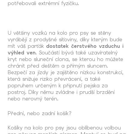
potřebovali extrémní fyzičku.
U většiny vozíků na kolo pro psy se stěny
vyrábějí z prodyšné síťoviny, díky kterým bude
mít váš parťák
dostatek čerstvého vzduchu i
výhled ven
. Součástí bývá také uzavíratelný
kryt nebo sluneční clona, se kterou ho můžete
chránit před deštěm a přímým sluncem.
Bezpečí za jízdy je zajištěno nízkou konstrukcí,
která snižuje riziko převrácení, a také
popruhem určeným k připnutí pejska za
postroj. Díky němu zvládne i prudší brzdění
nebo nerovný terén.
Přední, nebo zadní košík?
Košíky na kolo pro psy jsou oblíbenou volbou