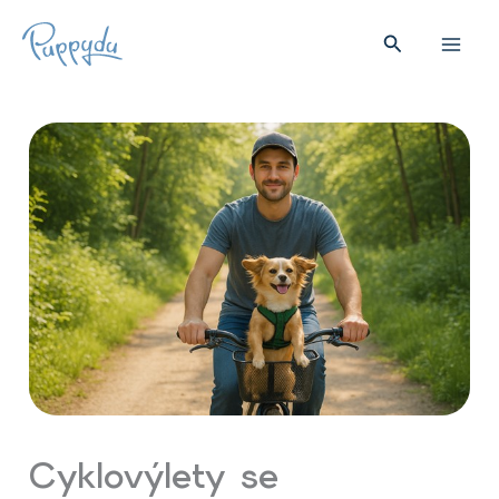
Přeskočit
na
Hledat
obsah
Cyklovýlety se