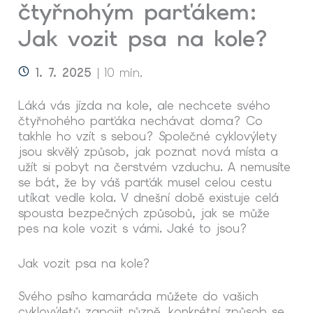
čtyřnohým parťákem:
Jak vozit psa na kole?
1. 7. 2025
| 10 min.
Láká vás jízda na kole, ale nechcete svého
čtyřnohého parťáka nechávat doma? Co
takhle ho vzít s sebou? Společné cyklovýlety
jsou skvělý způsob, jak poznat nová místa a
užít si pobyt na čerstvém vzduchu. A nemusíte
se bát, že by váš parťák musel celou cestu
utíkat vedle kola. V dnešní době existuje celá
spousta bezpečných způsobů, jak se může
pes na kole
vozit s vámi. Jaké to jsou?
Jak vozit
psa na kole
?
Svého psího kamaráda můžete do vašich
cyklovýletů zapojit různě, konkrétní způsob se