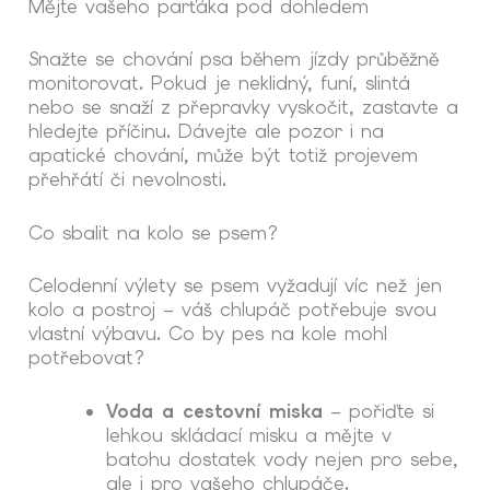
Mějte vašeho parťáka pod dohledem
Snažte se chování psa během jízdy průběžně
monitorovat. Pokud je neklidný, funí, slintá
nebo se snaží z přepravky vyskočit, zastavte a
hledejte příčinu. Dávejte ale pozor i na
apatické chování, může být totiž projevem
přehřátí či nevolnosti.
Co sbalit na kolo se psem?
Celodenní výlety se psem vyžadují víc než jen
kolo a postroj – váš chlupáč potřebuje svou
vlastní výbavu. Co by
pes na kole
mohl
potřebovat?
Voda a cestovní miska
– pořiďte si
lehkou skládací misku a mějte v
batohu dostatek vody nejen pro sebe,
ale i pro vašeho chlupáče.