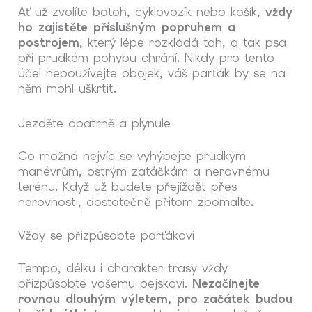
Ať už zvolíte batoh, cyklovozík nebo košík,
vždy
ho zajistěte příslušným popruhem a
postrojem
, který lépe rozkládá tah, a tak psa
při prudkém pohybu chrání. Nikdy pro tento
účel nepoužívejte obojek, váš parťák by se na
něm mohl uškrtit.
Jezděte opatrně a plynule
Co možná nejvíc se vyhýbejte prudkým
manévrům, ostrým zatáčkám a nerovnému
terénu. Když už budete přejíždět přes
nerovnosti, dostatečně přitom zpomalte.
Vždy se přizpůsobte parťákovi
Tempo, délku i charakter trasy vždy
přizpůsobte vašemu pejskovi.
Nezačínejte
rovnou dlouhým výletem, pro začátek budou