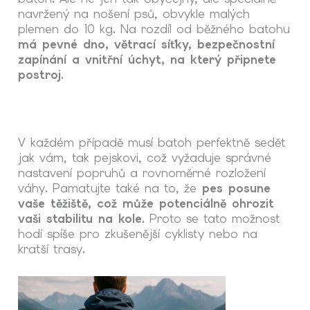
navržený na nošení psů, obvykle malých
plemen do 10 kg. Na rozdíl od běžného batohu
má pevné dno, větrací síťky, bezpečnostní
zapínání a vnitřní úchyt, na který připnete
postroj
.
V každém případě musí batoh perfektně sedět
jak vám, tak pejskovi, což vyžaduje správné
nastavení popruhů a rovnoměrné rozložení
váhy. Pamatujte také na to, že
pes posune
vaše těžiště, což může potenciálně ohrozit
vaši stabilitu na kole
. Proto se tato možnost
hodí spíše pro zkušenější cyklisty nebo na
kratší trasy.