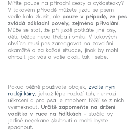
Míříte pouze na přírodní cesty a cyklostezky?
V takovém případě můžete jízdu se psem
vedle kola zkusit, ale
pouze v případě, že pes
zvládá základní povely, zejména přivolání
.
Může se stát, že při jízdě potkáte jiné psy,
děti, běžce nebo třeba i srnku. V takových
chvílích musí pes zareagovat na zavolání
okamžitě a za každé situace, jinak by mohl
ohrozit jak vás a vaše okolí, tak i sebe.
Pokud běžně používáte obojek,
zvolte nyní
raději kšíry
, jelikož lépe rozloží tah, nehrozí
uškrcení a pro psa je mnohem těžší se z nich
vysmeknout.
Určitě zapomeňte na držení
vodítka v ruce na řidítkách
– stačilo by
jediné nečekané škubnutí a mohli byste
spadnout.