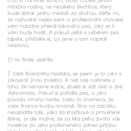
trochu nahánět strach, vždyť chcete jenom
miláčka rodiny, ne nějakého šlechtice, který
bude sbírat jednu medaili za druhou. Věřte mi,
že rozhodně nejste sami a profesionální chovatel
vám nabídne přesně takového psa, jaký se k
vám bude hodit. A pokud ještě s výběrem psa
tápete, přečtěte si, co jsme o tom napsali
nedávno.
2) Ve finále ušetříte
Z čistě finančního hlediska, se psem je to jako s
jakoukoli jinou investicí. A než nás nařknete z
toho, že nemáme srdce, zkuste si dát dvě a dvě
dohromady. Pokud si pořídíte psa, o jeho
původu mnoho nevíte, často to znamená, že
vaše finance budou krvácet. Sice na začátku
nezaplatíte tolik, jako za značkové a prověřené
štěně, je ale možné, že za léta psího života vás
investice do jeho podlomeného zdraví přijdou