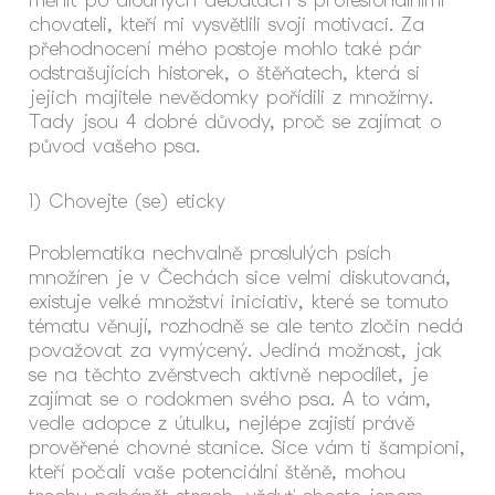
měnit po dlouhých debatách s profesionálními
chovateli, kteří mi vysvětlili svoji motivaci. Za
přehodnocení mého postoje mohlo také pár
odstrašujících historek, o štěňatech, která si
jejich majitele nevědomky pořídili z množírny.
Tady jsou 4 dobré důvody, proč se zajímat o
původ vašeho psa.
1) Chovejte (se) eticky
Problematika nechvalně proslulých psích
množíren je v Čechách sice velmi diskutovaná,
existuje velké množství iniciativ, které se tomuto
tématu věnují, rozhodně se ale tento zločin nedá
považovat za vymýcený. Jediná možnost, jak
se na těchto zvěrstvech aktivně nepodílet, je
zajímat se o rodokmen svého psa. A to vám,
vedle adopce z útulku, nejlépe zajistí právě
prověřené chovné stanice. Sice vám ti šampioni,
kteří počali vaše potenciální štěně, mohou