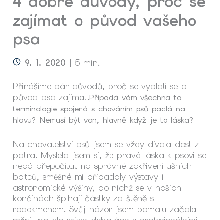
4 dobré důvody, proč se
zajímat o původ vašeho
psa
9. 1. 2020
| 5 min.
Přinášíme pár důvodů, proč se vyplatí se o
původ psa zajímat.
Připadá vám všechna ta
terminologie spojená s chováním psů padlá na
hlavu? Nemusí být von, hlavně když je to láska?
Na chovatelství psů jsem se vždy dívala dost z
patra. Myslela jsem si, že pravá láska k psovi se
nedá přepočítat na správné zakřivení ušních
boltců, směšné mi připadaly výstavy i
astronomické výšiny, do nichž se v našich
končinách šplhají částky za štěně s
rodokmenem. Svůj názor jsem pomalu začala