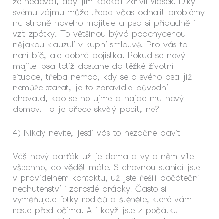
že nedovolí, aby jim kdokoli zkřivil vlásek. Díky
svému zájmu může třeba včas odhalit problémy
na straně nového majitele a psa si případně i
vzít zpátky. To většinou bývá podchycenou
nějakou klauzulí v kupní smlouvě. Pro vás to
není bič, ale dobrá pojistka. Pokud se nový
majitel psa totiž dostane do těžké životní
situace, třeba nemoc, kdy se o svého psa již
nemůže starat, je to zpravidla původní
chovatel, kdo se ho ujme a najde mu nový
domov. To je přece skvělý pocit, ne?
4) Nikdy nevíte, jestli vás to nezačne bavit
Váš nový parťák už je doma a vy o něm víte
všechno, co vědět máte. S chovnou stanicí jste
v pravidelném kontaktu, už jste řešili počáteční
nechutenství i zarostlé drápky. Často si
vyměňujete fotky rodičů a štěněte, které vám
roste před očima. A i když jste z počátku