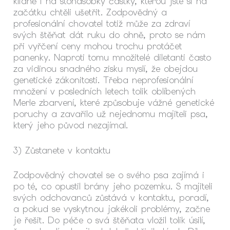
klidně i na stonásobky částky, kterou jste si na
začátku chtěli ušetřit. Zodpovědný a
profesionální chovatel totiž může za zdraví
svých štěňat dát ruku do ohně, proto se nám
při vyřčení ceny mohou trochu protáčet
panenky. Naproti tomu množitelé diletanti často
za vidinou snadného zisku myslí, že obejdou
genetické zákonitosti. Třeba neprofesionální
množení v posledních letech tolik oblíbených
Merle zbarvení, které způsobuje vážné genetické
poruchy a zavařilo už nejednomu majiteli psa,
který jeho původ nezajímal.
3) Zůstanete v kontaktu
Zodpovědný chovatel se o svého psa zajímá i
po té, co opustil brány jeho pozemku. S majiteli
svých odchovanců zůstává v kontaktu, poradí,
a pokud se vyskytnou jakékoli problémy, začne
je řešit. Do péče o svá štěňata vložil tolik úsilí,