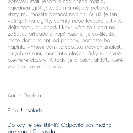
opravdu stáli jenom o rodinného mazla,
najednou zjišťujete, že má nějaký potenciál,
který mu můžete pomoci naplnit. Ať už je ten
váš spíš na agility, sprinty nebo lovecké aktivity,
dejte tomu průchod. I když vám to třeba na
začátku připadalo nepřirozené, je skvělé, že
máte doma talent od přírody, pomozte ho
naplnit. Přinese vám to spoustu nových znalostí,
milých setkání, momentů plných lásky a hlavně
otevřené obzory. A tady je 5 psích aktivit, které
zvednou ze židle i vás.
Autor: Pavlína
Foto:
Unsplash
Do kdy je pes štěně? Odpověď vás možná
překvapí | Puppydu